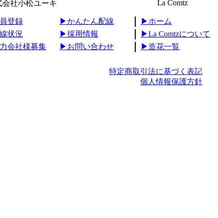
La Comtz
式会社小松ユーキ
会員登録
▶︎かんたん配線
▶︎ホーム
配線状況
▶︎採用情報
▶︎La Comtzについて
協力会社様募集
▶︎お問い合わせ
▶︎造花一覧
特定商取引法に基づく表記
個人情報保護方針