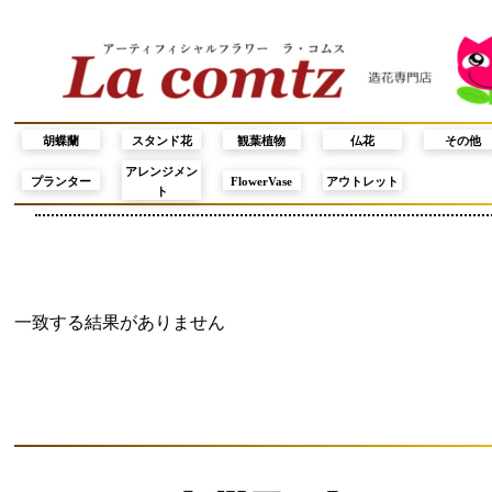
胡蝶蘭
スタンド花
観葉植物
仏花
その他
アレンジメン
プランター
FlowerVase
アウトレット
ト
一致する結果がありません