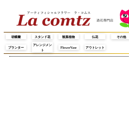
胡蝶蘭
スタンド花
観葉植物
仏花
その他
アレンジメン
プランター
FlowerVase
アウトレット
ト