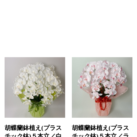
胡蝶蘭鉢植え(プラス
胡蝶蘭鉢植え(プラス
チック鉢)５本立／白
チック鉢)５本立／ラ