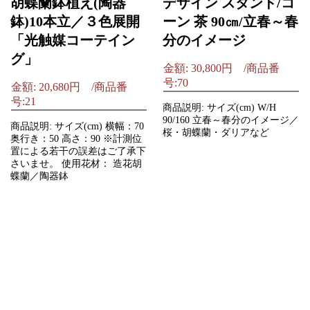
胡蝶蘭鉢植え(陶器
デザイン スタンド/コ
鉢)10本立／３色展開
ーン 茶 90㎝/立春～春
「光触媒コーテイン
分のイメージ
グ」
金額: 30,800円 /商品番
号:70
金額: 20,680円 /商品番
号:21
商品説明: サイズ(cm) W/H
90/160 立春～春分のイメージ／
商品説明: サイズ(cm) 横幅：70
桜・胡蝶蘭・ダリアなど
奥行き：50 高さ：90 ※計測位
置による若干の誤差はご了承下
さいませ。 使用花材： 造花胡
蝶蘭／陶器鉢